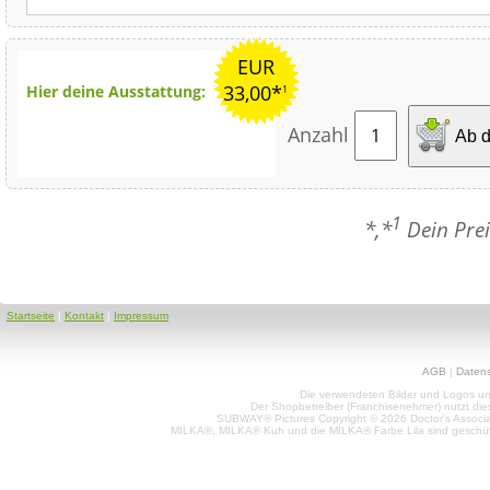
EUR
33,00*
Hier deine Ausstattung:
1
Anzahl
Ab d
1
*,*
Dein Prei
Startseite
|
Kontakt
|
Impressum
AGB
|
Daten
Die verwendeten Bilder und Logos unt
Der Shopbetreiber (Franchisenehmer) nutzt di
SUBWAY® Pictures Copyright © 2026 Doctor's Associat
MILKA®, MILKA® Kuh und die MILKA® Farbe Lila sind geschüt