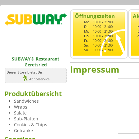
Öffnungszeiten
Ak
Mo.
10:00 - 21:00
Di.
10:00 - 21:00
Mi.
10:00 - 21:00
Do.
10:00 - 21:00
Fr.
10:00 - 21:00
Sa.
10:00 - 21:00
So.
11:00 - 21:00
SUBWAY® Restaurant
Geretsried
Impressum
Dieser Store bietet Dir:
Abholservice
Produktübersicht
Sandwiches
Wraps
Salate
Sub-Platten
Cookies & Chips
Getränke