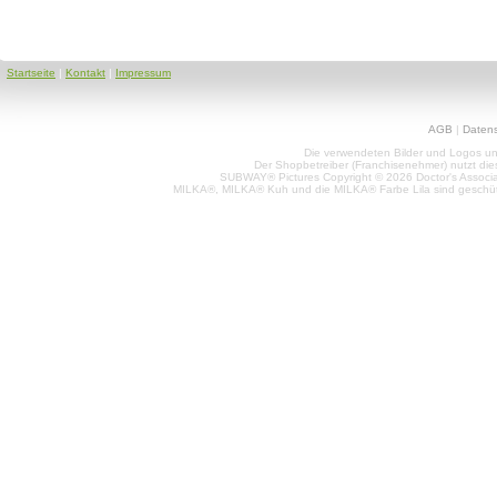
Startseite
|
Kontakt
|
Impressum
AGB
|
Daten
Die verwendeten Bilder und Logos unt
Der Shopbetreiber (Franchisenehmer) nutzt di
SUBWAY® Pictures Copyright © 2026 Doctor's Associat
MILKA®, MILKA® Kuh und die MILKA® Farbe Lila sind geschüt