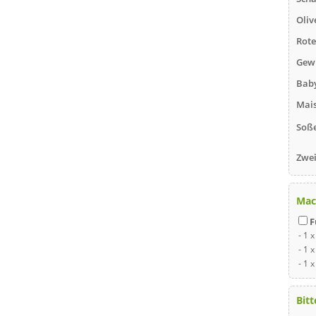
Oliv
Rote
Gew
Baby
Mai
Soß
Zwei
Mac
F
- 1 
- 1 
- 1 
Bit