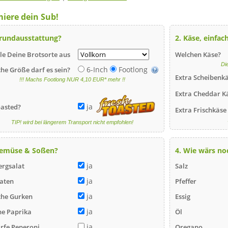
iere dein Sub!
Grundausstattung?
2. Käse, einfa
e Deine Brotsorte aus
Welchen Käse?
Di
6-Inch
Footlong
he Größe darf es sein?
Extra Scheibenk
!!! Machs Footlong NUR 4,10 EUR* mehr !!
Extra Cheddar K
ja
asted?
Extra Frischkäse
TIP! wird bei längerem Transport nicht empfohlen!
Gemüse & Soßen?
4. Wie wärs no
ja
ergsalat
Salz
ja
aten
Pfeffer
ja
che Gurken
Essig
ja
e Paprika
Öl
ja
rfe Peperoni
Oregano