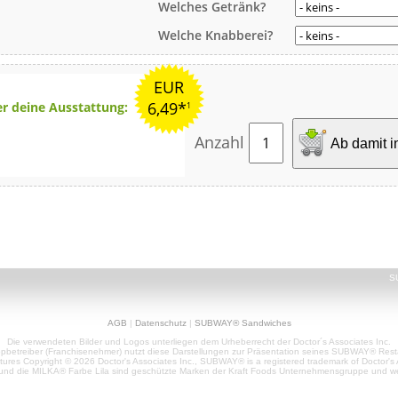
Welches Getränk?
Welche Knabberei?
EUR
6,49*
er deine Ausstattung:
1
Anzahl
Ab damit i
S
AGB
|
Datenschutz
|
SUBWAY® Sandwiches
Die verwendeten Bilder und Logos unterliegen dem Urheberrecht der Doctor´s Associates Inc.
pbetreiber (Franchisenehmer) nutzt diese Darstellungen zur Präsentation seines SUBWAY® Rest
es Copyright © 2026 Doctor's Associates Inc., SUBWAY® is a registered trademark of Doctor's 
d die MILKA® Farbe Lila sind geschützte Marken der Kraft Foods Unternehmensgruppe und wer