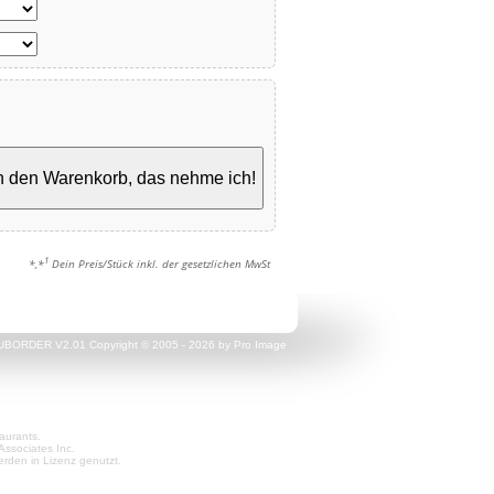
n den Warenkorb, das nehme ich!
1
*,*
Dein Preis/Stück inkl. der gesetzlichen MwSt
UBORDER V2.01 Copyright © 2005 - 2026 by Pro Image
aurants.
Associates Inc.
den in Lizenz genutzt.