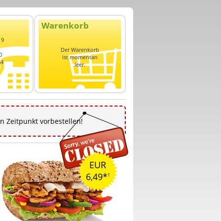
Warenkorb
 9
Der Warenkorb
0
ist momentan
84
leer.
n Zeitpunkt vorbestellen!
EUR
6,49*
1