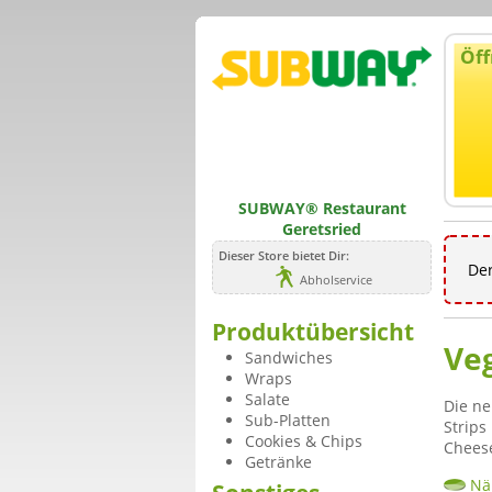
Öff
SUBWAY® Restaurant
Geretsried
Dieser Store bietet Dir:
Der
Abholservice
Produktübersicht
Ve
Sandwiches
Wraps
Salate
Die ne
Sub-Platten
Strips
Cookies & Chips
Cheese
Getränke
Nä