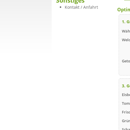
Sonstiges
Kontakt / Anfahrt
Optim
1. 
Wähl
Welc
Geto
3. 
Eisb
Tom
Fris
Grün
Scha