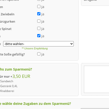
ja
en
ja
 Zwiebeln
ja
ürzgurken
ja
 Spinat
ja
s
e
** Unsere Empfehlung
ja
te Soße gefällig?
hs zum Sparmenü?
3,50 EUR
ür nur +
x Sandwich
x Getränk 0,4L
x Knabberei
te wähle deine Zugaben zu dem Sparmenü?