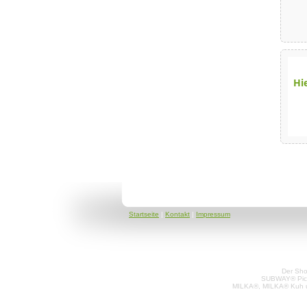
Hi
Startseite
|
Kontakt
|
Impressum
Der Sho
SUBWAY® Pictur
MILKA®, MILKA® Kuh un