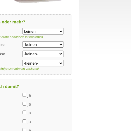
ch oder mehr?
e erste Käsesorte ist kostenlos
äse
äse
Aufpreise können variieren!
ch damit?
ja
ja
ja
ja
ja