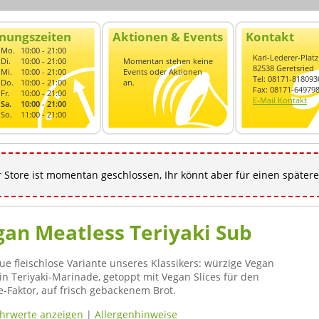
nungszeiten
Aktionen & Events
Kontakt
Mo.
10:00 - 21:00
Karl-Lederer-Platz
Di.
10:00 - 21:00
Momentan stehen keine
82538 Geretsried
Mi.
10:00 - 21:00
Events oder Aktionen
Tel: 08171-818093
Do.
10:00 - 21:00
an.
Fax: 08171-64979
Fr.
10:00 - 21:00
E-Mail Kontakt
Sa.
10:00 - 21:00
So.
11:00 - 21:00
 Store ist momentan geschlossen, Ihr könnt aber für einen spätere
gan Meatless Teriyaki Sub
ue fleischlose Variante unseres Klassikers: würzige Vegan
 in Teriyaki-Marinade, getoppt mit Vegan Slices für den
-Faktor, auf frisch gebackenem Brot.
hrwerte anzeigen
|
Allergenhinweise